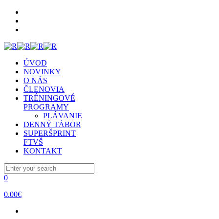
ÚVOD
NOVINKY
O NÁS
ČLENOVIA
TRÉNINGOVÉ
PROGRAMY
PLÁVANIE
DENNÝ TÁBOR
SUPERŠPRINT
FTVŠ
KONTAKT
0
0.00€