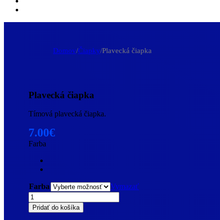
Domov
/
Čiapky
/
Plavecká čiapka
Plavecká čiapka
Tímová plavecká čiapka.
7.00
€
Farba
Farba
Vymazať
množstvo
Plavecká
Pridať do košíka
čiapka