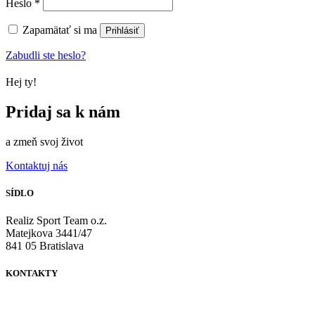
Povinné
Heslo
*
Zapamätať si ma
Prihlásiť
Zabudli ste heslo?
Hej ty!
Pridaj sa k nám
a zmeň svoj život
Kontaktuj nás
SÍDLO
Realiz Sport Team o.z.
Matejkova 3441/47
841 05 Bratislava
KONTAKTY
+421 903 729 777
+421 902 857 595