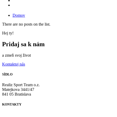
Domov
There are no posts on the list.
Hej ty!
Pridaj sa k nám
a zmeň svoj život
Kontaktuj nás
SÍDLO
Realiz Sport Team o.z.
Matejkova 3441/47
841 05 Bratislava
KONTAKTY
+421 903 729 777