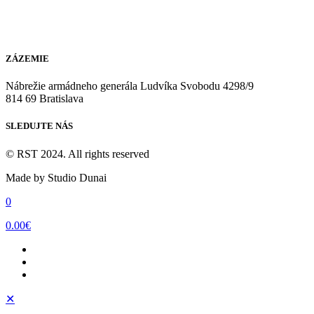
+421 902 857 595
info@realizsportteam.sk
ZÁZEMIE
Nábrežie armádneho generála Ludvíka Svobodu 4298/9
814 69 Bratislava
SLEDUJTE NÁS
© RST 2024. All rights reserved
Made by Studio Dunai
0
0.00€
✕