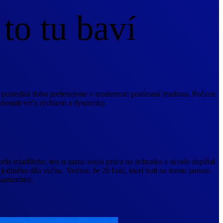
 to tu baví
orú poslednú dobu preferujeme v modernom ponímaní triatlonu. Počasie
ostali veľa rýchlosti a dynamiky.
la mladšieho, ten si zastal svoju prácu na jednotku a skvele dopĺňal
 jediného dňa voľna. Veríme, že 26 ľudí, ktorí boli na tomto jarnom
 kamarátmi.