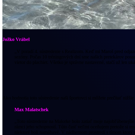
Jožko Vrábel
„V poradí 4. sústredenie s Realizom. Keď mi Maroš pred odjazdo
sezóny. Počas 10 tréningových dní sme našich pretekárov posunu
vietor do plachiet. Všetko je správne nastavené, stačí už len u
Ako hodnotia toto sústredenie naši športovci si môžete prečítať nižšie 
Max Malatschek
„Toto sústredenie na Malorke bolo zatiaľ moje najobľúbenejšie.
rámci jeho schopností. Túto časť veľmi oceňujem pretože si my
niektoré boli namáhavé. V nádhernom prostredí s tímom ktorý n